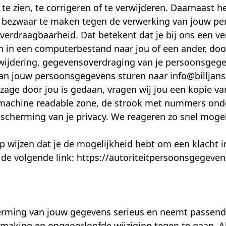
te zien, te corrigeren of te verwijderen. Daarnaast 
f bezwaar te maken tegen de verwerking van jouw pe
overdraagbaarheid. Dat betekent dat je bij ons een 
 in een computerbestand naar jou of een ander, doo
erwijdering, gegevensoverdraging van je persoonsgege
n jouw persoonsgegevens sturen naar info@billjans
nzage door jou is gedaan, vragen wij jou een kopie va
Z (machine readable zone, de strook met nummers on
scherming van je privacy. We reageren zo snel mogel
 op wijzen dat je de mogelijkheid hebt om een klacht i
de volgende link: https://autoriteitpersoonsgegevens
herming van jouw gegevens serieus en neemt passend
ing en ongeoorloofde wijziging tegen te gaan. Als 