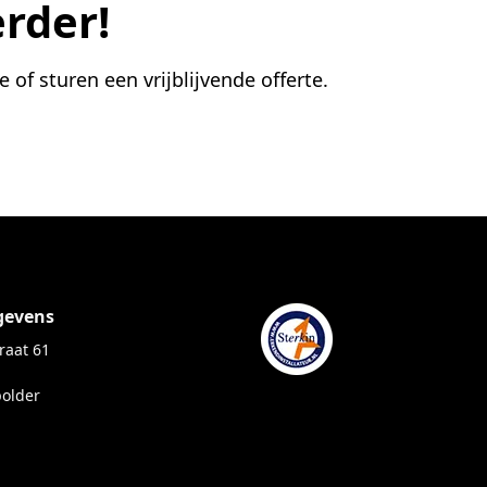
rder!
f sturen een vrijblijvende offerte.
gevens
raat 61
polder